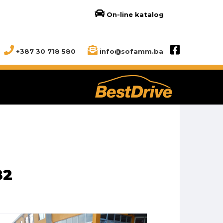
On-line katalog
+387 30 718 580
info@sofamm.ba
82