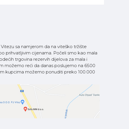
itezu sa namjerom da na viteško tržište
 po prihvatljivim cijenama. Počeli smo kao mala
ećih trgovina rezervih dijelova za mala i
som možemo reći da danas poslujemo na 6500
 našim kupcima možemo ponuditi preko 100.000