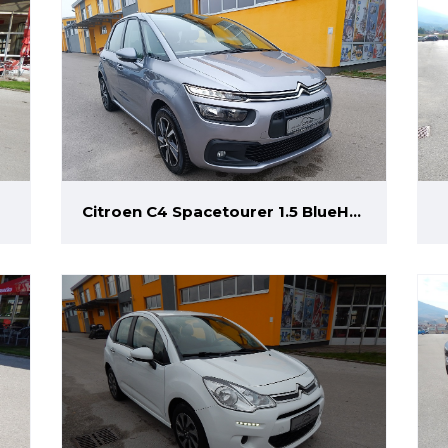
Citroen C4 Spacetourer 1.5 BlueHDi
EAT8 Business