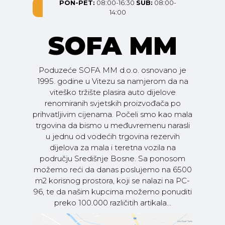
PON-PET:
08:00-16:30
SUB:
08:00-
14:00
SOFA MM
Poduzeće SOFA MM d.o.o. osnovano je
1995. godine u Vitezu sa namjerom da na
viteško tržište plasira auto dijelove
renomiranih svjetskih proizvođača po
prihvatljivim cijenama. Počeli smo kao mala
trgovina da bismo u međuvremenu narasli
u jednu od vodećih trgovina rezervih
dijelova za mala i teretna vozila na
području Središnje Bosne. Sa ponosom
možemo reći da danas poslujemo na 6500
m2 korisnog prostora, koji se nalazi na PC-
96, te da našim kupcima možemo ponuditi
preko 100.000 različitih artikala...