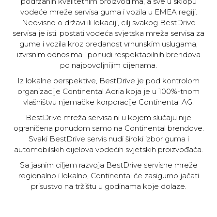
podržanih kvalitetnim proizvodima, a sve u sklopu
vodeće mreže servisa guma i vozila u EMEA regiji.
Neovisno o državi ili lokaciji, cilj svakog BestDrive
servisa je isti: postati vodeća svjetska mreža servisa za
gume i vozila kroz predanost vrhunskim uslugama,
izvrsnim odnosima i ponudi respektabilnih brendova
po najpovoljnijim cijenama.
Iz lokalne perspektive, BestDrive je pod kontrolom
organizacije Continental Adria koja je u 100%-tnom
vlašništvu njemačke korporacije Continental AG.
BestDrive mreža servisa ni u kojem slučaju nije
ograničena ponudom samo na Continental brendove.
Svaki BestDrive servis nudi široki izbor guma i
automobilskih dijelova vodećih svjetskih proizvođača.
Sa jasnim ciljem razvoja BestDrive servisne mreže
regionalno i lokalno, Continental će zasigurno jačati
prisustvo na tržištu u godinama koje dolaze.